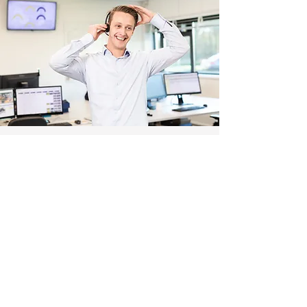
Ça ne marche pas ?
Nous sommes là pour vous aider.
Votre question ne figure pas dans la liste ou n'a
pas abouti ? Nous vous apporterons la bonne
solution !
CONTACT
BigBrother