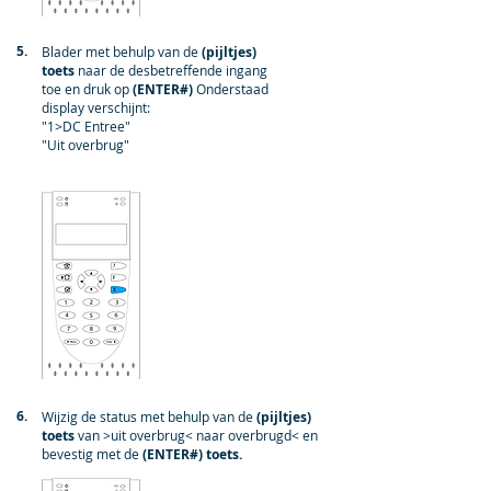
5.
Blader met behulp van de
(pijltjes)
toets
naar de desbetreffende ingang
toe en druk op
(ENTER#)
Onderstaad
display verschijnt:
"1>DC Entree"
"Uit overbrug"
6.
Wijzig de status met behulp van de
(pijltjes)
toets
van >uit overbrug< naar overbrugd< en
bevestig met de
(ENTER#) toets.