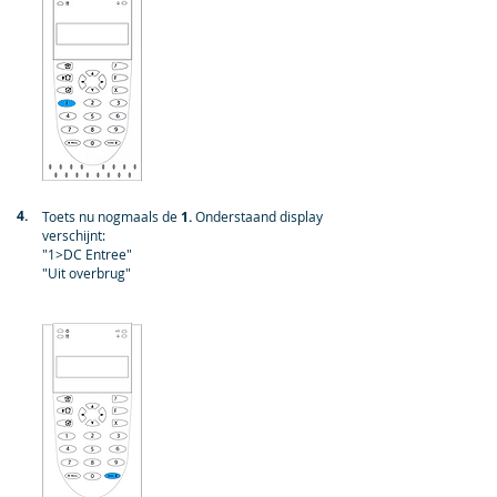
4.
Toets nu nogmaals de
1.
Onderstaand display
verschijnt:
"1>DC Entree"
"Uit overbrug"