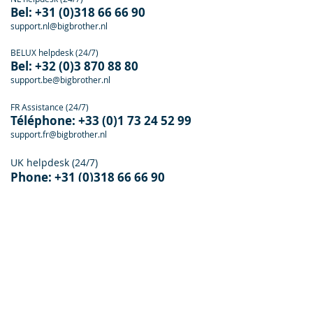
Bel:
+31 (0)318 66 66 90
support.nl@bigbrother.nl
BELUX helpdesk (24/7)
Bel:
+32 (0)3 870 88 80
support.be@bigbrother.nl
FR Assistance (24/7)
Téléphone:
+33 (0)1 73 24 52 99
support.fr@bigbrother.nl
UK helpdesk (24/7)
Phone:
+
31 (0)318 66 66 90
support.uk@bigbroth
er.nl
BigBrother
We are here to help
T
+31 (0)318 66 66 90