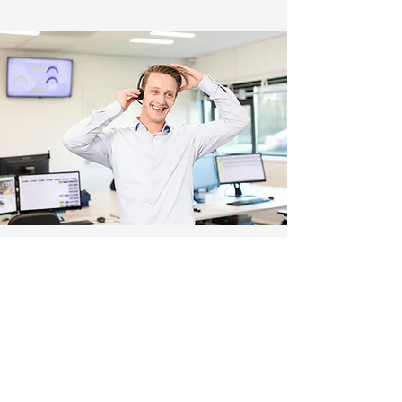
Kom je er toch niet uit?
Geen probleem we schieten te hulp.
Staat jouw vraag er niet tussen of wil het toch niet
lukken? Geen zorgen. Je krijgt van ons altijd de
juiste hulp!
CONTACT